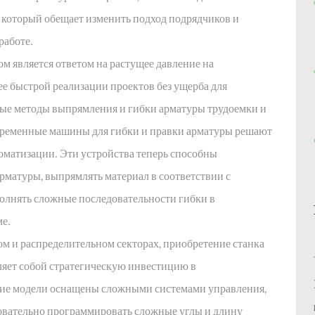
, который обещает изменить подход подрядчиков и
работе.
м является ответом на растущее давление на
е быстрой реализации проектов без ущерба для
ые методы выпрямления и гибки арматуры трудоемки и
овременные машины для гибки и правки арматуры решают
оматизации. Эти устройства теперь способны
рматуры, выпрямлять материал в соответствии с
олнять сложные последовательности гибки в
е.
м и распределительном секторах, приобретение станка
ляет собой стратегическую инвестицию в
ие модели оснащены сложными системами управления,
овательно программировать сложные углы и длину