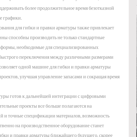
ддерживать более продолжительное время безотказной
е графики.
вания для гибки и правки арматуры также привлекает
ины способны производить не только стандартные
ые формы, необходимые для специализированных
 быстрого переключения между различными размерами
озволяет одной машине для гибки и правки арматуры
роектов, улучшая управление запасами и сокращая время
туры готов к дальнейшей интеграции с цифровыми
ительные проекты все больше полагаются на
й и точные спецификации материалов, возможность
твенно на производственное оборудование станет
ибки и правки арматуры ближайшего будущего, скорее