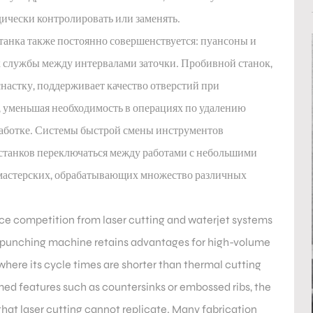
ически контролировать или заменять.
танка также постоянно совершенствуется: пуансоны и
 службы между интервалами заточки. Пробивной станок,
астку, поддерживает качество отверстий при
 уменьшая необходимость в операциях по удалению
работке. Системы быстрой смены инструментов
танков переключаться между работами с небольшими
 мастерских, обрабатывающих множество различных
e competition from laser cutting and waterjet systems
he punching machine retains advantages for high-volume
where its cycle times are shorter than thermal cutting
med features such as countersinks or embossed ribs, the
that laser cutting cannot replicate. Many fabrication