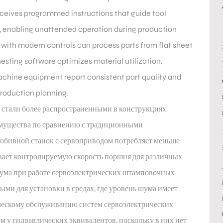
eives programmed instructions that guide tool
g, enabling unattended operation during production
with modern controls can process parts from flat sheet
nesting software optimizes material utilization.
hine equipment report consistent part quality and
production planning.
 стали более распространенными в конструкциях
мущества по сравнению с традиционными
обивной станок с сервоприводом потребляет меньше
ивает контролируемую скорость поршня для различных
ума при работе сервоэлектрических штамповочных
ыми для установки в средах, где уровень шума имеет
ическому обслуживанию систем сервоэлектрических
 у гидравлических эквивалентов, поскольку в них нет