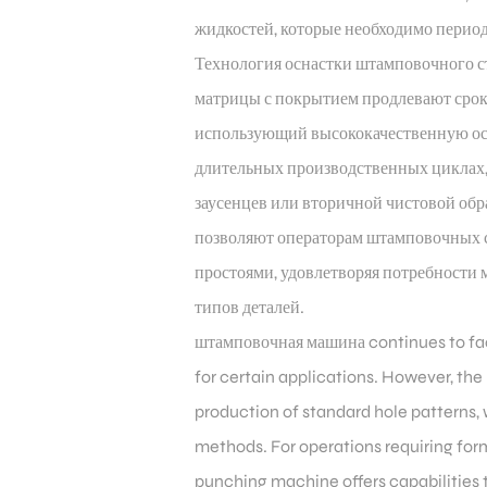
жидкостей, которые необходимо период
Технология оснастки штамповочного с
матрицы с покрытием продлевают срок
использующий высококачественную осн
длительных производственных циклах,
заусенцев или вторичной чистовой об
позволяют операторам штамповочных с
простоями, удовлетворяя потребности
типов деталей.
штамповочная машина continues to fac
for certain applications. However, t
production of standard hole patterns, 
methods. For operations requiring for
punching machine offers capabilities 