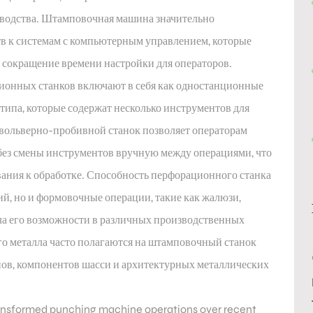
зводства. Штамповочная машина значительно
в к системам с компьютерным управлением, которые
сокращение времени настройки для операторов.
онных станков включают в себя как одностанционные
 типа, которые содержат несколько инструментов для
евольверно-пробивной станок позволяет операторам
без смены инструментов вручную между операциями, что
вания к обработке. Способность перфорационного станка
ий, но и формовочные операции, такие как жалюзи,
ла его возможности в различных производственных
о металла часто полагаются на штамповочный станок
нов, компонентов шасси и архитектурных металлических
ransformed punching machine operations over recent