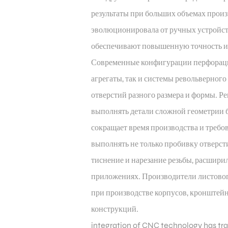
результаты при больших объемах прои
эволюционировала от ручных устройст
обеспечивают повышенную точность и 
Современные конфигурации перфораци
агрегаты, так и системы револьверного
отверстий разного размера и формы. Р
выполнять детали сложной геометрии 
сокращает время производства и требо
выполнять не только пробивку отверст
тиснение и нарезание резьбы, расшири
приложениях. Производители листовог
при производстве корпусов, кронштей
конструкций.
integration of CNC technology has t