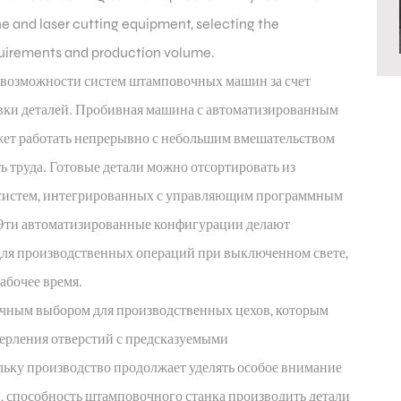
 and laser cutting equipment, selecting the
quirements and production volume.
 возможности систем штамповочных машин за счет
овки деталей. Пробивная машина с автоматизированным
ожет работать непрерывно с небольшим вмешательством
ь труда. Готовые детали можно отсортировать из
систем, интегрированных с управляющим программным
 Эти автоматизированные конфигурации делают
ля производственных операций при выключенном свете,
абочее время.
ичным выбором для производственных цехов, которым
ерления отверстий с предсказуемыми
ьку производство продолжает уделять особое внимание
, способность штамповочного станка производить детали