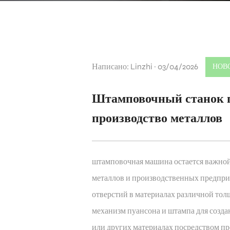
Написано: Linzhi · 03/04/2026
НОВ
Штамповочный станок п
производство металлов
штамповочная машина
остается важно
металлов и производственных предпри
отверстий в материалах различной тол
механизм пуансона и штампа для созда
или других материалах посредством пр