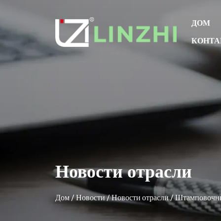
ДОМ
КОНТА
Новости отрасли
Дом
/
Новости
/
Новости отрасли
/
Штамповочны