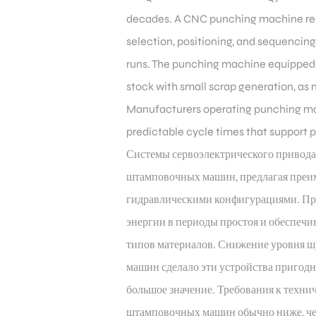
decades. A CNC punching machine rec
selection, positioning, and sequencin
runs. The punching machine equipped 
stock with small scrap generation, as 
Manufacturers operating punching mac
predictable cycle times that support 
Системы сервоэлектрического привода
штамповочных машин, предлагая преи
гидравлическими конфигурациями. Пр
энергии в периоды простоя и обеспеч
типов материалов. Снижение уровня ш
машин сделало эти устройства пригодн
большое значение. Требования к техн
штамповочных машин обычно ниже, чем