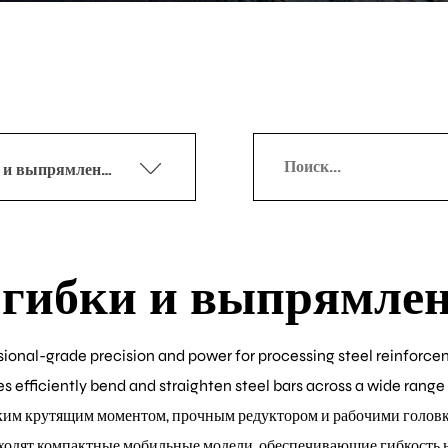
Машина для гибки и выпрямления арматуры
гибки и выпрямле
onal-grade precision and power for processing steel reinforcem
es efficiently bend and straighten steel bars across a wide rang
им крутящим моментом, прочным редуктором и рабочими головка
входят компактные мобильные модели, обеспечивающие гибкость 