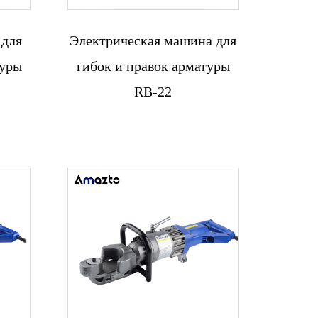
 для
Электрическая машина для
Связаться с
туры
гибок и правок арматуры
нами
RB-22