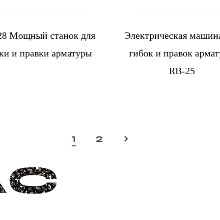
28 Мощный станок для
Электрическая машин
Связаться с
Связаться с
ки и правки арматуры
гибок и правок арма
нами
нами
RB-25
1
2
›