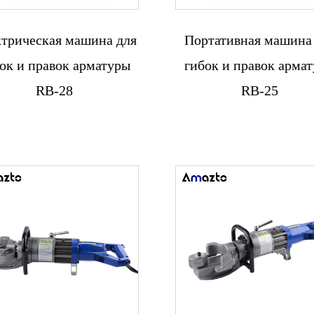
трическая машина для
Портативная машина
Связаться с
Связаться с
ок и правок арматуры
гибок и правок арма
нами
нами
RB-28
RB-25