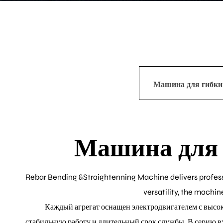
Машина для 
Rebar Bending &Straightenning Machine delivers professi
versatility, the machin
Каждый агрегат оснащен электродвигателем с высок
стабильную работу и длительный срок службы. В серию 