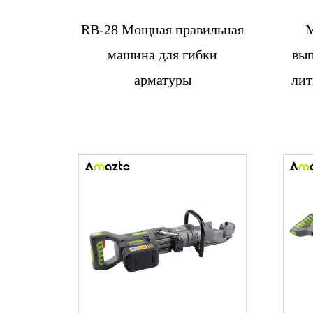
RB-28 Мощная правильная
М
Связаться с
машина для гибки
вып
нами
арматуры
лит