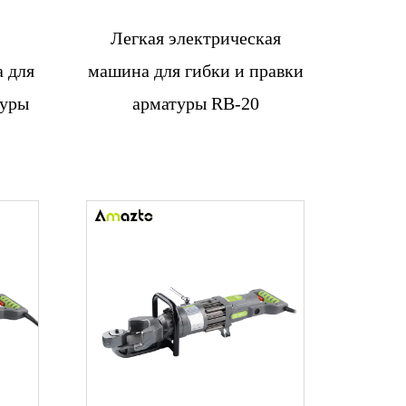
Легкая электрическая
Связаться с
 для
машина для гибки и правки
нами
туры
арматуры RB-20