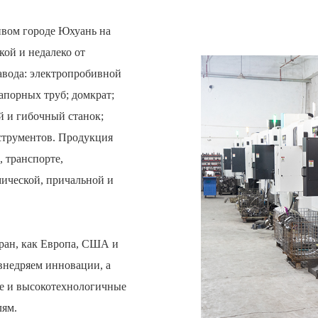
сивом городе Юхуань на
кой и недалеко от
авода: электропробивной
апорных труб; домкрат;
й и гибочный станок;
струментов. Продукция
, транспорте,
ической, причальной и
ран, как Европа, США и
внедряем инновации, а
е и высокотехнологичные
лям.