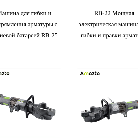
ашина для гибки и
RB-22 Мощная
Связаться с
Связаться с
рямления арматуры с
электрическая машина
нами
нами
иевой батареей RB-25
гибки и правки арма