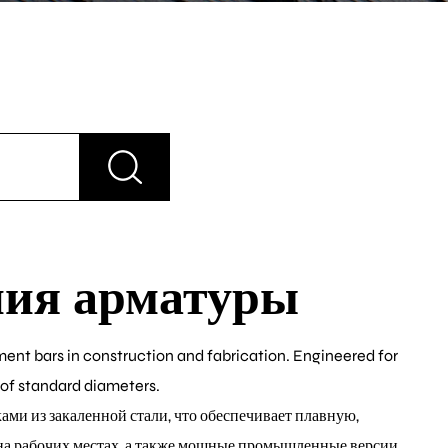
ния арматуры
ent bars in construction and fabrication. Engineered for
e of standard diameters.
ми из закаленной стали, что обеспечивает плавную,
на рабочих местах, а также мощные промышленные версии