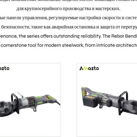
для крупносерийного производства в мастерских.
панели управления, регулируемые настройки скорости и систе
езопасности, такие как аварийная остановка и защита от перегр
tenance, the series offers outstanding reliability. The Rebar B
 cornerstone tool for modern steelwork, from intricate architec