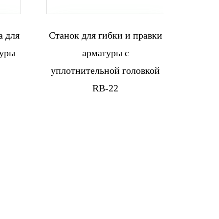
а для
Станок для гибки и правки
Связаться с
туры
арматуры с
нами
уплотнительной головкой
RB-22