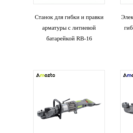
Станок для гибки и правки
Элек
Связаться с
арматуры с литиевой
гиб
нами
батарейкой RB-16